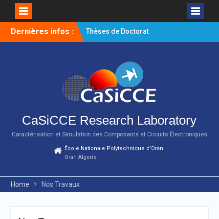
Skip
Dernières infos :
Thèses de Doctorat
to
Soutenues depuis 2000
content
Communications
Nationales depuis 2000
Thèses de Magister
Soutenues depuis 2000
CaSiCCE Research Laboratory
Caractérisation et Simulation des Composants et Circuits Électroniques
École Nationale Polytechnique d’Oran
Oran Algerie
Home
Nos Travaux